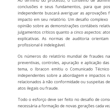
Ao término do processo, o conselho de adminis
conclusões e seus fundamentos, para que possa
independente buscará averiguar as aprovações f
impacto em seu relatório. Um desafio complexo p
opinião sobre as demonstrações contábeis relati
julgamentos críticos quanto a cinco aspectos: atos
explicativas. As normas de auditoria orient
profissional é indelegável.
Os números do relatório mundial de fraudes n
preventivas, controles, apuração e aplicação das
tema, o Ibracon emitiu o Comunicado Técnico
independentes sobre a abordagem e impactos na
relacionados à não conformidade ou suspeitas de
atos ilegais ou fraude.
Todo o esforço deve ser feito no desafio de consc
necessária a formação de novas gerações cada v