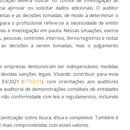
tração deverá buscar no comitê de investigação as
 aprovar ou solicitar dados adicionais. O auditor
eitas e as decisões tomadas, de modo a determinar o
ara o profissional refere-se à necessidade de emitir
vas à investigação em pauta. Nessas situações, exerce
, pessoas, controles internos, livros/registros e notas
am as decisões a serem tomadas, mas o julgamento
as empresas demonstram ser indispensáveis medidas
 devidas sanções legais. Visando contribuir para esse
 03/2021 (
CT03/21
), com orientações aos auditores
 auditoria de demonstrações contábeis de entidades
 não conformidade com leis e regulamentos, incluindo
ientização sobre lisura, ética e
compliance
. Também é
ez mais comprometidas com esses valores.