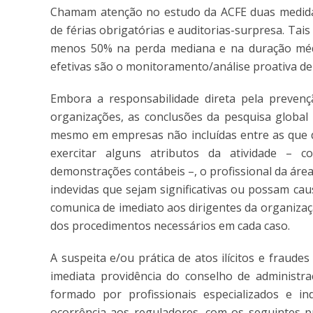
Chamam atenção no estudo da ACFE duas medidas 
de férias obrigatórias e auditorias-surpresa. Ta
menos 50% na perda mediana e na duração média
efetivas são o monitoramento/análise proativa de 
Embora a responsabilidade direta pela prevenç
organizações, as conclusões da pesquisa global 
mesmo em empresas não incluídas entre as que 
exercitar alguns atributos da atividade –
demonstrações contábeis –, o profissional da área
indevidas que sejam significativas ou possam ca
comunica de imediato aos dirigentes da organizaç
dos procedimentos necessários em cada caso.
A suspeita e/ou prática de atos ilícitos e fraud
imediata providência do conselho de administra
formado por profissionais especializados e in
ocorrência aos reguladores, com os seguintes pr