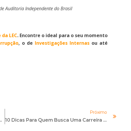
 de Auditoria Independente do Brasil
 da LEC
. Encontre o ideal para o seu momento
rrupção
, o de
Investigações Internas
ou até
Próximo
onomia Aos Líderes Na Gestão De Riscos
10 Dicas Para Quem Busca Uma Carreira Internacional Em Compliance