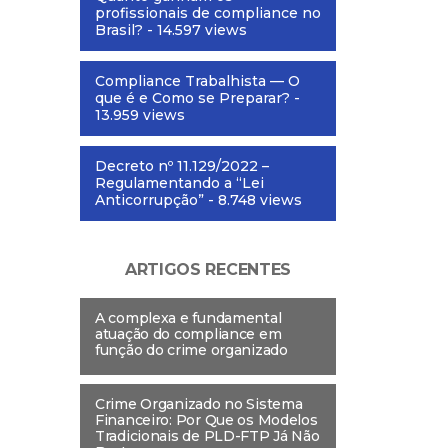
profissionais de compliance no
Brasil?
- 14.597 views
Compliance Trabalhista — O
que é e Como se Preparar?
-
13.959 views
Decreto nº 11.129/2022 –
Regulamentando a “Lei
Anticorrupção”
- 8.748 views
ARTIGOS RECENTES
A complexa e fundamental
atuação do compliance em
função do crime organizado
Crime Organizado no Sistema
Financeiro: Por Que os Modelos
Tradicionais de PLD-FTP Já Não