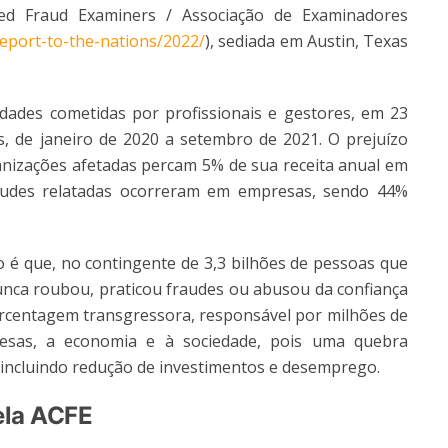
fied Fraud Examiners / Associação de Examinadores
report-to-the-nations/2022/
)
, sediada em Austin, Texas
idades cometidas por profissionais e gestores, em 23
s, de janeiro de 2020 a setembro de 2021. O prejuízo
rganizações afetadas percam 5% de sua receita anual em
audes relatadas ocorreram em empresas, sendo 44%
o é que, no contingente de 3,3 bilhões de pessoas que
nca roubou, praticou fraudes ou abusou da confiança
rcentagem transgressora, responsável por milhões de
resas, a economia e à sociedade, pois uma quebra
 incluindo redução de investimentos e desemprego.
ela ACFE