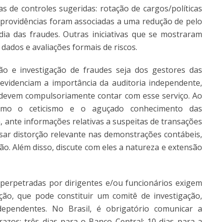
de controles sugeridas: rotação de cargos/políticas
is providências foram associadas a uma redução de pelo
 das fraudes. Outras iniciativas que se mostraram
dados e avaliações formais de riscos.
ão e investigação de fraudes seja dos gestores das
evidenciam a importância da auditoria independente,
devem compulsoriamente contar com esse serviço. Ao
 como o ceticismo e o aguçado conhecimento das
, ante informações relativas a suspeitas de transações
usar distorção relevante nas demonstrações contábeis,
ão. Além disso, discute com eles a natureza e extensão
es perpetradas por dirigentes e/ou funcionários exigem
ção, que pode constituir um comitê de investigação,
dependentes. No Brasil, é obrigatório comunicar a
azos: três dias para o Banco Central; 10 dias para a