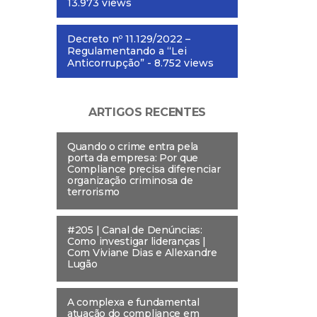
13.973 views
Decreto nº 11.129/2022 –
Regulamentando a “Lei
Anticorrupção”
- 8.752 views
ARTIGOS RECENTES
Quando o crime entra pela
porta da empresa: Por que
Compliance precisa diferenciar
organização criminosa de
terrorismo
#205 | Canal de Denúncias:
Como investigar lideranças |
Com Viviane Dias e Allexandre
Lugão
A complexa e fundamental
atuação do compliance em