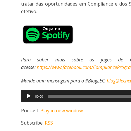
tratar das oportunidades em Compliance e dos 
efetivo.
Para saber mais sobre os jogos de Comp
acesse:
https://www.facebook.com/ComplianceProg
Mande uma mensagem para o #BlogLEC:
blog@lecne
Tocador
00:00
de
áudio
Podcast:
Play in new window
Subscribe:
RSS