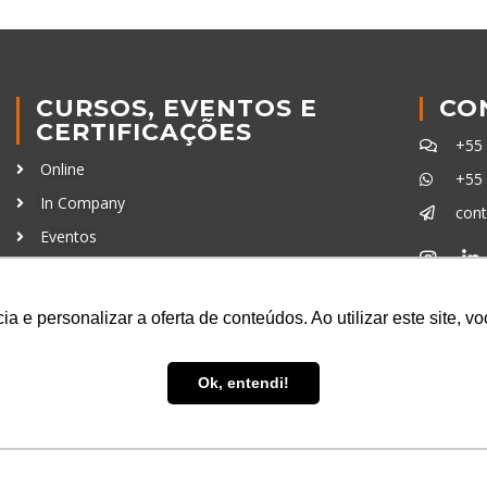
CURSOS, EVENTOS E
CO
CERTIFICAÇÕES
+55
Online
+55
In Company
con
Eventos
Certificações
Ferra
a e personalizar a oferta de conteúdos. Ao utilizar este site, 
Ok, entendi!