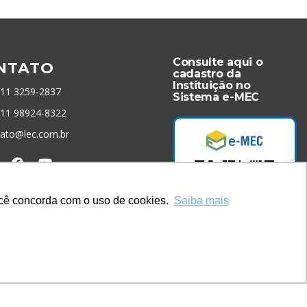
Consulte aqui o
NTATO
cadastro da
Instituição no
 11 3259-2837
Sistema e-MEC
 11 98924-8322
tato@lec.com.br
menta Antifraude
você concorda com o uso de cookies.
Saiba mais
Acesse Já!