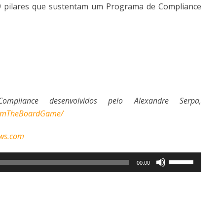
9 pilares que sustentam um Programa de Compliance
liance desenvolvidos pelo Alexandre Serpa,
ramTheBoardGame/
ws.com
Use
00:00
as
setas
para
cima