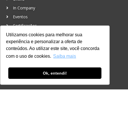
In Company
Eventos
Certificações
Utilizamos cookies para melhorar sua
CONTATO
experiência e personalizar a oferta de
+55 11 3259-2837
conteúdos. Ao utilizar este site, você concorda
+55 11 98924-8322
com o uso de cookies.
Saiba mais
contato@lec.com.br
Ok, entendi!
Ferramenta Antifraude
Consulte aqui o cadastro da Instituição no
Sistema e-MEC