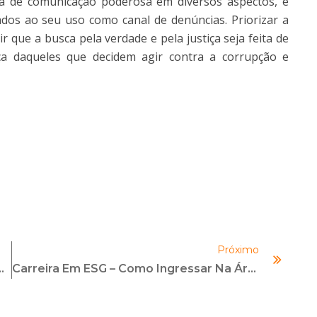
 de comunicação poderosa em diversos aspectos, é
iados ao seu uso como canal de denúncias. Priorizar a
 que a busca pela verdade e pela justiça seja feita de
a daqueles que decidem agir contra a corrupção e
Próximo
renciar De Forma Eficiente
Carreira Em ESG – Como Ingressar Na Área