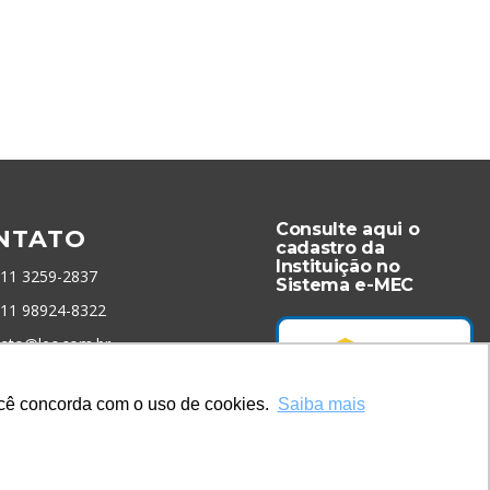
Consulte aqui o
NTATO
cadastro da
Instituição no
 11 3259-2837
Sistema e-MEC
 11 98924-8322
tato@lec.com.br
você concorda com o uso de cookies.
Saiba mais
menta Antifraude