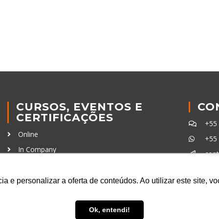
CURSOS, EVENTOS E
CO
CERTIFICAÇÕES
+55
Online
+55
In Company
con
Eventos
Certificações
a e personalizar a oferta de conteúdos. Ao utilizar este site, 
Ferra
Ok, entendi!