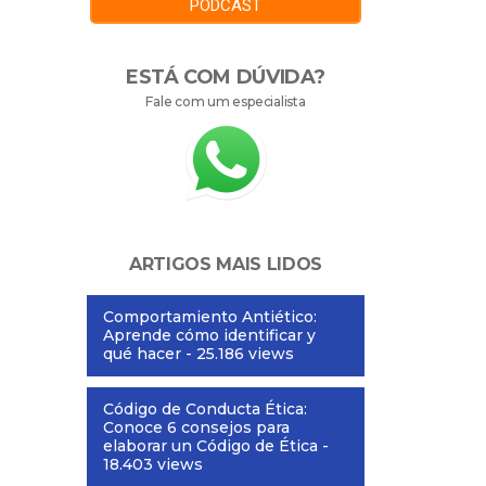
PODCAST
ESTÁ COM DÚVIDA?
Fale com um especialista
ARTIGOS MAIS LIDOS
Comportamiento Antiético:
Aprende cómo identificar y
qué hacer
- 25.186 views
Código de Conducta Ética:
Conoce 6 consejos para
elaborar un Código de Ética
-
18.403 views