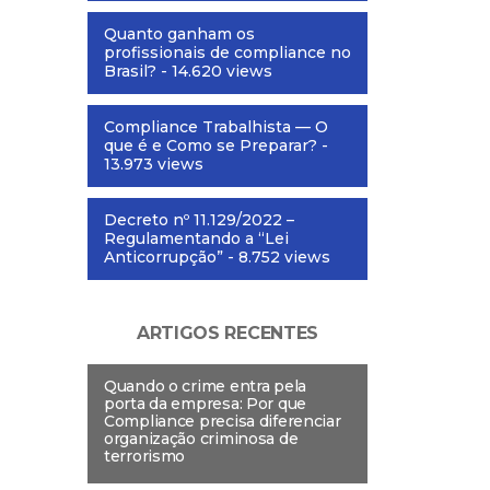
Quanto ganham os
profissionais de compliance no
Brasil?
- 14.620 views
Compliance Trabalhista — O
que é e Como se Preparar?
-
13.973 views
Decreto nº 11.129/2022 –
Regulamentando a “Lei
Anticorrupção”
- 8.752 views
ARTIGOS RECENTES
Quando o crime entra pela
porta da empresa: Por que
Compliance precisa diferenciar
organização criminosa de
terrorismo