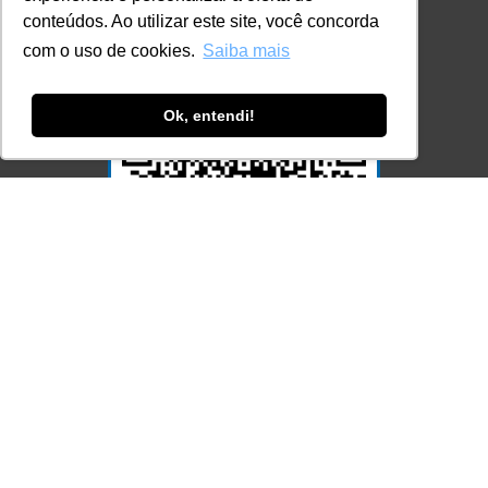
Consulte aqui o cadastro da Instituição no
conteúdos. Ao utilizar este site, você concorda
Sistema e-MEC
com o uso de cookies.
Saiba mais
Ok, entendi!
Acesse Já!