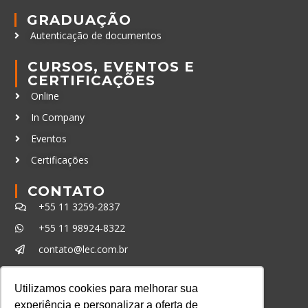
GRADUAÇÃO
Autenticação de documentos
CURSOS, EVENTOS E
CERTIFICAÇÕES
Online
In Company
Eventos
Certificações
CONTATO
+55 11 3259-2837
+55 11 98924-8322
contato@lec.com.br
Utilizamos cookies para melhorar sua
Ferramenta Antifraude
experiência e personalizar a oferta de