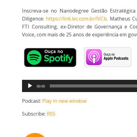
Inscreva-se no Nanodegree Gestão Estratégica 
Diligence:
https://link.lec.com.br/lVCb
. Matheus C
FTI Consulting, ex-Diretor de Governança e Co
Voice, com mais de 25 anos de experiência em gov
Tocador
00:00
de
áudio
Podcast:
Play in new window
Subscribe:
RSS