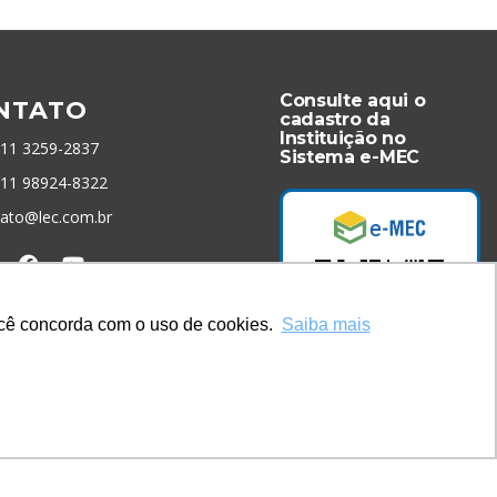
Consulte aqui o
NTATO
cadastro da
Instituição no
 11 3259-2837
Sistema e-MEC
 11 98924-8322
tato@lec.com.br
menta Antifraude
você concorda com o uso de cookies.
Saiba mais
Acesse Já!