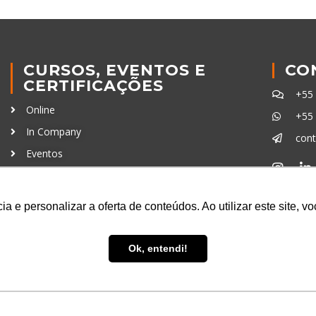
CURSOS, EVENTOS E
CO
CERTIFICAÇÕES
+55
Online
+55
In Company
con
Eventos
Certificações
Ferra
a e personalizar a oferta de conteúdos. Ao utilizar este site, 
Ok, entendi!