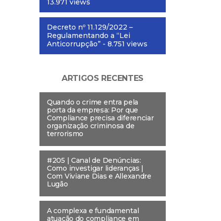
13.971 views
Decreto nº 11.129/2022 –
Regulamentando a “Lei
Anticorrupção”
- 8.751 views
ARTIGOS RECENTES
Quando o crime entra pela
porta da empresa: Por que
Compliance precisa diferenciar
organização criminosa de
terrorismo
#205 | Canal de Denúncias:
Como investigar lideranças |
Com Viviane Dias e Allexandre
Lugão
A complexa e fundamental
atuação do compliance em