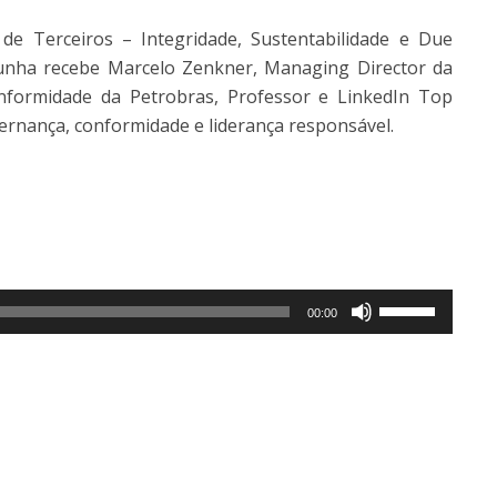
de Terceiros – Integridade, Sustentabilidade e Due
unha recebe Marcelo Zenkner, Managing Director da
nformidade da Petrobras, Professor e LinkedIn Top
ernança, conformidade e liderança responsável.
Use
00:00
as
setas
para
cima
ou
para