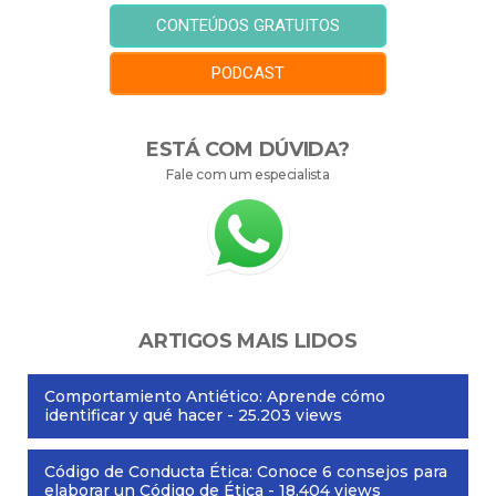
CONTEÚDOS GRATUITOS
PODCAST
ESTÁ COM DÚVIDA?
Fale com um especialista
ARTIGOS MAIS LIDOS
Comportamiento Antiético: Aprende cómo
identificar y qué hacer
- 25.203 views
Código de Conducta Ética: Conoce 6 consejos para
elaborar un Código de Ética
- 18.404 views