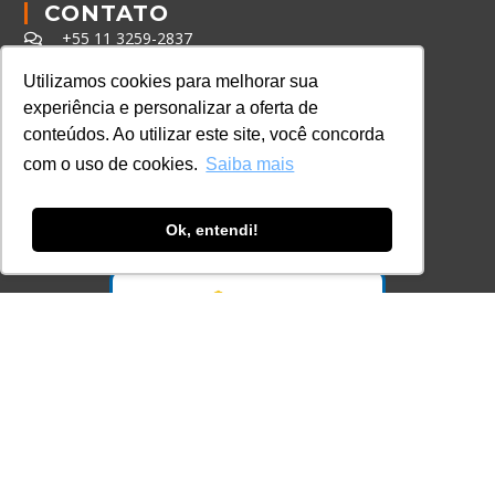
CONTATO
+55 11 3259-2837
+55 11 98924-8322
Utilizamos cookies para melhorar sua
contato@lec.com.br
experiência e personalizar a oferta de
conteúdos. Ao utilizar este site, você concorda
com o uso de cookies.
Saiba mais
Ferramenta Antifraude
Consulte aqui o cadastro da Instituição no
Ok, entendi!
Sistema e-MEC