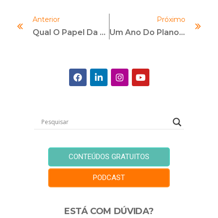
Anterior
Próximo
Qual O Papel Da Diversidade E Inclusão Em Compliance?
Um Ano Do Plano Anticorrupção Do Governo Federal: Quais Foram As Principais Ações Implementadas E O Que Esperar De 2022?
CONTEÚDOS GRATUITOS
PODCAST
ESTÁ COM DÚVIDA?