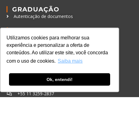
GRADUAÇÃO
Autenticação de documentos
CURSOS, EVENTOS E
CERTIFICAÇÕES
Utilizamos cookies para melhorar sua
Online
experiência e personalizar a oferta de
conteúdos. Ao utilizar este site, você concorda
In Company
com o uso de cookies.
Saiba mais
Eventos
Certificações
Ok, entendi!
CONTATO
+55 11 3259-2837
+55 11 98924-8322
contato@lec.com.br
Ferramenta Antifraude