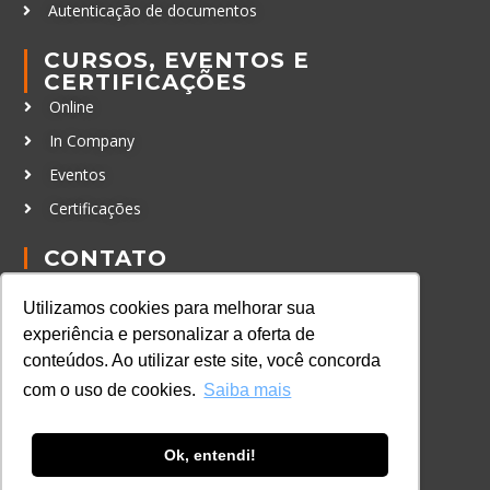
Autenticação de documentos
CURSOS, EVENTOS E
CERTIFICAÇÕES
Online
In Company
Eventos
Certificações
CONTATO
+55 11 3259-2837
Utilizamos cookies para melhorar sua
+55 11 98924-8322
experiência e personalizar a oferta de
contato@lec.com.br
conteúdos. Ao utilizar este site, você concorda
com o uso de cookies.
Saiba mais
Ferramenta Antifraude
Ok, entendi!
Consulte aqui o cadastro da Instituição no
Sistema e-MEC