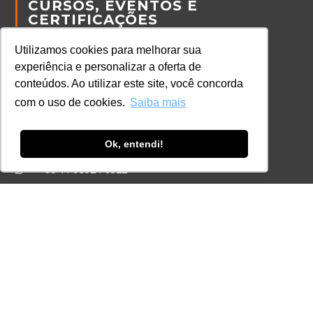
CURSOS, EVENTOS E
CERTIFICAÇÕES
Online
Utilizamos cookies para melhorar sua
In Company
experiência e personalizar a oferta de
Eventos
conteúdos. Ao utilizar este site, você concorda
Certificações
com o uso de cookies.
Saiba mais
CONTATO
Ok, entendi!
+55 11 3259-2837
+55 11 98924-8322
contato@lec.com.br
Ferramenta Antifraude
Consulte aqui o cadastro da Instituição no
Sistema e-MEC