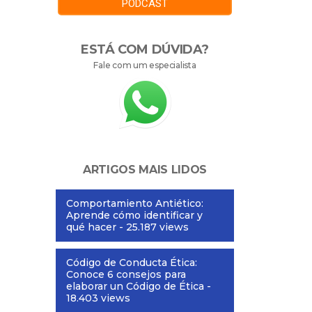
PODCAST
ESTÁ COM DÚVIDA?
Fale com um especialista
ARTIGOS MAIS LIDOS
Comportamiento Antiético:
Aprende cómo identificar y
qué hacer
- 25.187 views
Código de Conducta Ética:
Conoce 6 consejos para
elaborar un Código de Ética
-
18.403 views