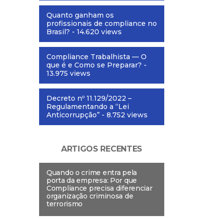
Quanto ganham os
profissionais de compliance no
Brasil?
- 14.620 views
Compliance Trabalhista — O
que é e Como se Preparar?
-
13.975 views
Decreto nº 11.129/2022 –
Regulamentando a “Lei
Anticorrupção”
- 8.752 views
ARTIGOS RECENTES
Quando o crime entra pela
porta da empresa: Por que
Compliance precisa diferenciar
organização criminosa de
terrorismo