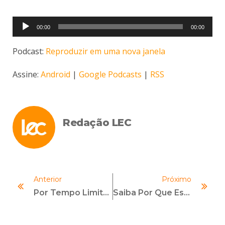
Tocador
00:00
00:00
de
áudio
Podcast:
Reproduzir em uma nova janela
Assine:
Android
|
Google Podcasts
|
RSS
Redação LEC
Anterior
Próximo
Por Tempo Limitado: LEC Oferece Certificado Em Curso Gratuito Sobre Compliance
Saiba Por Que Este É O Melhor Momento Para Se Certificar Em Compliance