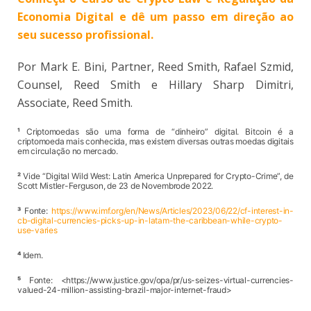
Economia Digital e dê um passo em direção ao
seu sucesso profissional.
Por Mark E. Bini, Partner, Reed Smith,
Rafael Szmid,
Counsel, Reed Smith e
Hillary Sharp Dimitri,
Associate, Reed Smith.
¹
Criptomoedas são uma forma de “dinheiro” digital. Bitcoin é a
criptomoeda mais conhecida, mas existem diversas outras moedas digitais
em circulação no mercado.
²
Vide “Digital Wild West: Latin America Unprepared for Crypto-Crime”, de
Scott Mistler-Ferguson, de 23 de Novembrode 2022.
³
Fonte:
https://www.imf.org/en/News/Articles/2023/06/22/cf-interest-in-
cb-digital-currencies-picks-up-in-latam-the-caribbean-while-crypto-
use-varies
⁴
Idem.
⁵
Fonte: <https://www.justice.gov/opa/pr/us-seizes-virtual-currencies-
valued-24-million-assisting-brazil-major-internet-fraud>