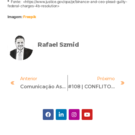
⁶
Fonte: <https://www.justice.gov/opa/pr/binance-and-ceo-plead-guilty-
federal-charges-4b-resolution>
Imagem:
Freepik
Rafael Szmid
Anterior
Próximo
Comunicação Assertiva – Como Adotar No Ambiente De Trabalho
#108 | CONFLITO DE INTERESSES | Com Milena Sbrana