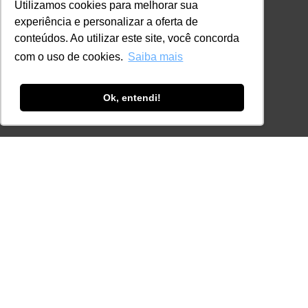
Eventos
Utilizamos cookies para melhorar sua
experiência e personalizar a oferta de
Certificações
conteúdos. Ao utilizar este site, você concorda
CONTATO
com o uso de cookies.
Saiba mais
+55 11 3259-2837
+55 11 98924-8322
Ok, entendi!
contato@lec.com.br
Ferramenta Antifraude
Consulte aqui o cadastro da Instituição no
Sistema e-MEC