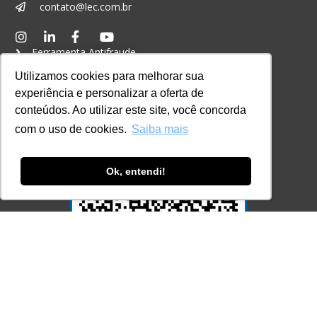
contato@lec.com.br
Ferramenta Antifraude
Utilizamos cookies para melhorar sua
Consulte aqui o cadastro da Instituição no
Sistema e-MEC
experiência e personalizar a oferta de
conteúdos. Ao utilizar este site, você concorda
com o uso de cookies.
Saiba mais
Ok, entendi!