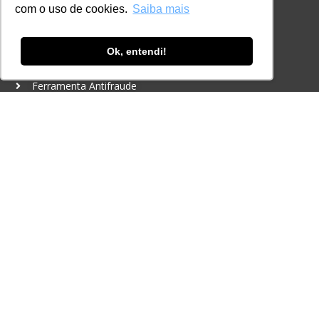
com o uso de cookies.
Saiba mais
+55 11 98924-8322
contato@lec.com.br
Ok, entendi!
Ferramenta Antifraude
Consulte aqui o cadastro da Instituição no
Sistema e-MEC