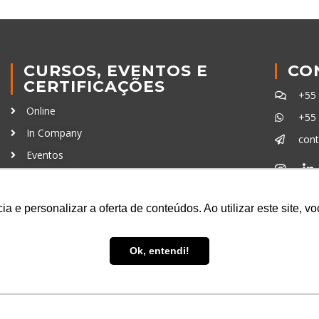
CURSOS, EVENTOS E
CO
CERTIFICAÇÕES
+55
Online
+55
In Company
con
Eventos
Certificações
Ferra
a e personalizar a oferta de conteúdos. Ao utilizar este site, 
Ok, entendi!