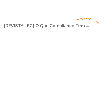
Próximo
cutem Compliance Em Evento Da Petrobras
[REVISTA LEC] O Que Compliance Tem A Ver Com Bitcoins E Blockchains?