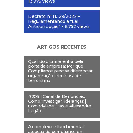
13.975 views
Decreto nº 11.129/2022 –
Regulamentando a “Lei
Anticorrupção”
- 8.752 views
ARTIGOS RECENTES
Quando o crime entra pela
porta da empresa: Por que
Compliance precisa diferenciar
organização criminosa de
terrorismo
#205 | Canal de Denúncias:
Como investigar lideranças |
Com Viviane Dias e Allexandre
Lugão
A complexa e fundamental
atuação do compliance em