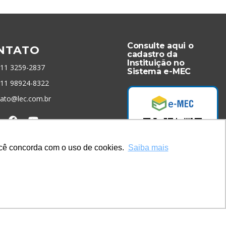
Consulte aqui o
NTATO
cadastro da
Instituição no
 11 3259-2837
Sistema e-MEC
 11 98924-8322
tato@lec.com.br
menta Antifraude
você concorda com o uso de cookies.
Saiba mais
Acesse Já!