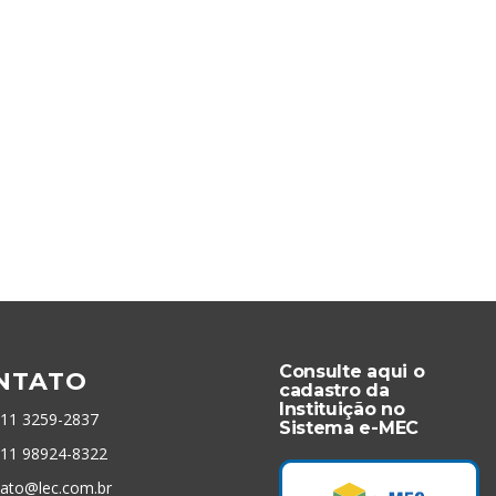
Consulte aqui o
NTATO
cadastro da
Instituição no
 11 3259-2837
Sistema e-MEC
 11 98924-8322
tato@lec.com.br