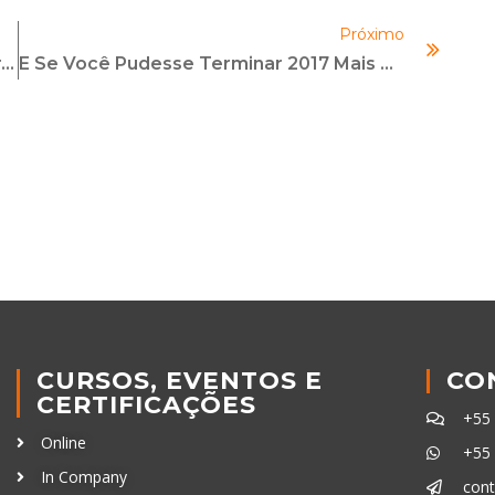
Próximo
Posicionamento Em Redes Sociais, Liderança E Alta Performance Em Compliance
E Se Você Pudesse Terminar 2017 Mais Qualificado?
CURSOS, EVENTOS E
CO
CERTIFICAÇÕES
+55
Online
+55
In Company
con