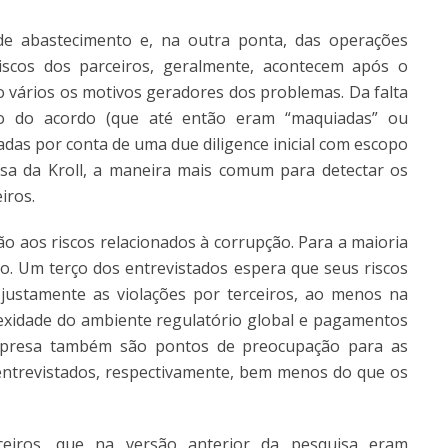
e abastecimento e, na outra ponta, das operações
iscos dos parceiros, geralmente, acontecem após o
 vários os motivos geradores dos problemas. Da falta
 do acordo (que até então eram “maquiadas” ou
adas por conta de uma due diligence inicial com escopo
sa da Kroll, a maneira mais comum para detectar os
iros.
ão aos riscos relacionados à corrupção. Para a maioria
. Um terço dos entrevistados espera que seus riscos
justamente as violações por terceiros, ao menos na
exidade do ambiente regulatório global e pagamentos
empresa também são pontos de preocupação para as
ntrevistados, respectivamente, bem menos do que os
ceiros, que na versão anterior da pesquisa eram