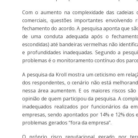
Com o aumento na complexidade das cadeias d
comerciais, questões importantes envolvendo r
fechamento do acordo. A pesquisa aponta que são
de uma conduta adequada após o fechamento
escondidas) até bandeiras vermelhas não identific
e profundidades inadequadas. Segundo a pesqui
problemas é o monitoramento contínuo dos parce
A pesquisa da Kroll mostra um ceticismo em relaç
dos respondentes, o cenário não está melhorando
nessa área aumentem. E os maiores riscos são 
opinião de quem participou da pesquisa. A compl
inadequados realizados por funcionários da 
empresas, sendo apontados por 14% e 12% dos e
problemas gerados “fora da empresa”.
O próprio risco reputacional gerado por ter