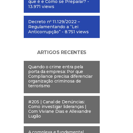
que é e Como se Preparar?
-
13.971 views
Decreto nº 11.129/2022 –
Regulamentando a “Lei
Anticorrupção”
- 8.751 views
ARTIGOS RECENTES
Quando o crime entra pela
porta da empresa: Por que
Compliance precisa diferenciar
organização criminosa de
terrorismo
#205 | Canal de Denúncias:
Como investigar lideranças |
Com Viviane Dias e Allexandre
Lugão
A complexa e fundamental