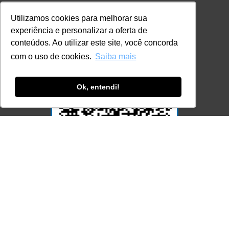
Consulte aqui o cadastro da Instituição no
Sistema e-MEC
Utilizamos cookies para melhorar sua
experiência e personalizar a oferta de
conteúdos. Ao utilizar este site, você concorda
com o uso de cookies.
Saiba mais
Ok, entendi!
Acesse Já!