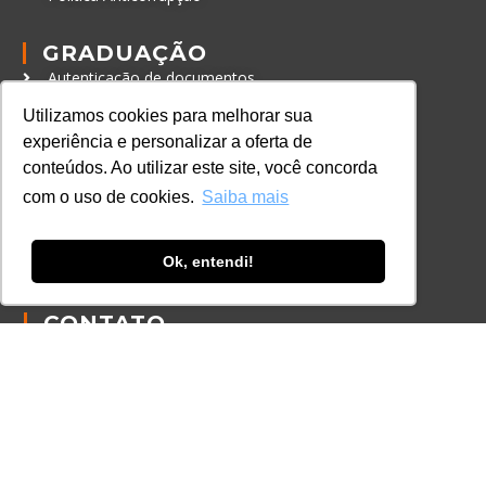
GRADUAÇÃO
Autenticação de documentos
Utilizamos cookies para melhorar sua
CURSOS, EVENTOS E
experiência e personalizar a oferta de
CERTIFICAÇÕES
conteúdos. Ao utilizar este site, você concorda
Online
com o uso de cookies.
Saiba mais
In Company
Eventos
Ok, entendi!
Certificações
CONTATO
+55 11 3259-2837
+55 11 98924-8322
contato@lec.com.br
Ferramenta Antifraude