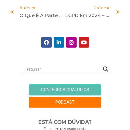
Anterior
Próximo
O Que É A Parte Social Do ESG? Entenda Como Funciona!
LGPD Em 2024 – O Que Mudou Nos Últimos Anos E O Que Está Por Vir
CONTEÚDOS GRATUITOS
PODCAST
ESTÁ COM DÚVIDA?
Fale com um especialista