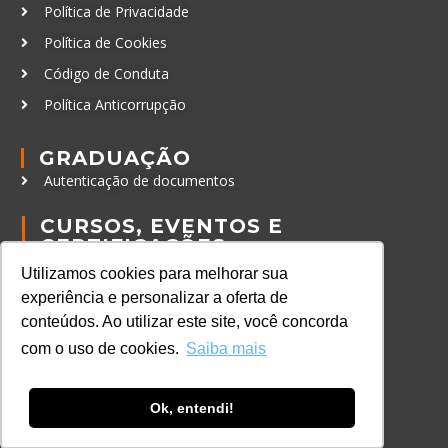
Política de Privacidade
Política de Cookies
Código de Conduta
Política Anticorrupção
GRADUAÇÃO
Autenticação de documentos
CURSOS, EVENTOS E
CERTIFICAÇÕES
Online
Utilizamos cookies para melhorar sua
experiência e personalizar a oferta de
In Company
conteúdos. Ao utilizar este site, você concorda
Eventos
com o uso de cookies.
Saiba mais
Certificações
CONTATO
Ok, entendi!
+55 11 3259-2837