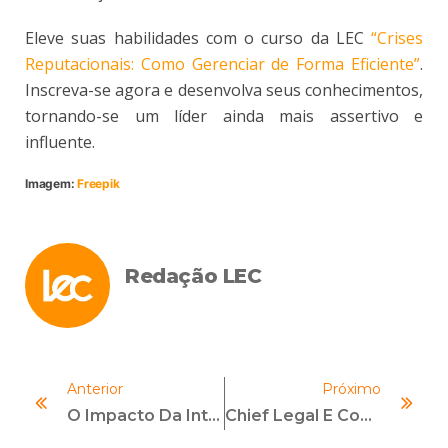
Eleve suas habilidades com o curso da LEC
“Crises
Reputacionais: Como Gerenciar de Forma Eficiente”
.
Inscreva-se agora e desenvolva seus conhecimentos,
tornando-se um líder ainda mais assertivo e
influente.
Imagem:
Freepik
Redação LEC
Anterior
Próximo
O Impacto Da Inteligência Artificial Na Agilidade E Precisão Dos Canais De Denúncias
Chief Legal E Compliance Officers: Entendam Como Identificar Os Riscos Climáticos Do Seu Negócio E Engajar O Seu Time No Combate À Emergência Climática