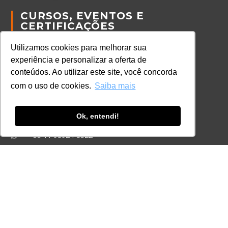
CURSOS, EVENTOS E
CERTIFICAÇÕES
Online
Utilizamos cookies para melhorar sua
In Company
experiência e personalizar a oferta de
Eventos
conteúdos. Ao utilizar este site, você concorda
Certificações
com o uso de cookies.
Saiba mais
CONTATO
Ok, entendi!
+55 11 3259-2837
+55 11 98924-8322
contato@lec.com.br
Ferramenta Antifraude
Consulte aqui o cadastro da Instituição no
Sistema e-MEC