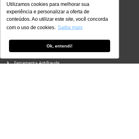
Certificações
Utilizamos cookies para melhorar sua
experiência e personalizar a oferta de
CONTATO
conteúdos. Ao utilizar este site, você concorda
+55 11 3259-2837
com o uso de cookies.
Saiba mais
+55 11 98924-8322
contato@lec.com.br
Ok, entendi!
Ferramenta Antifraude
Consulte aqui o cadastro da Instituição no
Sistema e-MEC