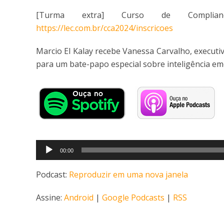
[Turma extra] Curso de Compliance
https://lec.com.br/cca2024/inscricoes
Marcio El Kalay recebe Vanessa Carvalho, execut
para um bate-papo especial sobre inteligência emo
Tocador
00:00
de
áudio
Podcast:
Reproduzir em uma nova janela
Assine:
Android
|
Google Podcasts
|
RSS