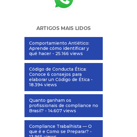
ARTIGOS MAIS LIDOS
Comportamiento Antiético:
Aprende cómo identificar y
qué hacer
- 25.166 views
Código de Conducta Ética:
Conoce 6 consejos para
elaborar un Código de Ética
-
18.394 views
Quanto ganham os
profissionais de compliance no
Brasil?
- 14.607 views
Compliance Trabalhista — O
que é e Como se Preparar?
-
13.965 views