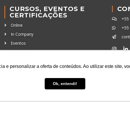
CURSOS, EVENTOS E
CO
CERTIFICAÇÕES
+55
Online
+55
In Company
con
Eventos
Certificações
Ferra
a e personalizar a oferta de conteúdos. Ao utilizar este site, 
Ok, entendi!
uisa LTDA
- CNPJ: 16.457.791/0001-13