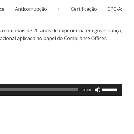
 Anticorrupção + Certificação CPC-A:
iva com mais de 20 anos de experiência em governança,
cional aplicada ao papel do Compliance Officer.
Use
00:00
as
setas
para
cima
ou
para