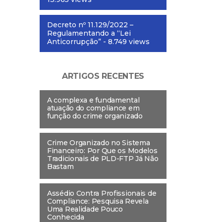
Decreto nº 11.129/2022 –
Regulamentando a “Lei
Anticorrupção”
- 8.749 views
ARTIGOS RECENTES
A complexa e fundamental
atuação do compliance em
função do crime organizado
Crime Organizado no Sistema
Financeiro: Por Que os Modelos
Tradicionais de PLD-FTP Já Não
Bastam
Assédio Contra Profissionais de
Compliance: Pesquisa Revela
Uma Realidade Pouco
Conhecida