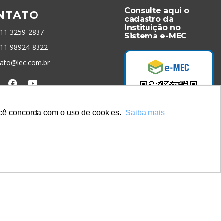
Consulte aqui o
NTATO
cadastro da
Instituição no
 11 3259-2837
Sistema e-MEC
 11 98924-8322
tato@lec.com.br
menta Antifraude
você concorda com o uso de cookies.
Saiba mais
Acesse Já!
* Site by
Mamutt Design