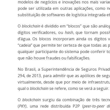
modelos de negócios e inovações nos mais varia
pode ser utilizada em outras aplicações, como n
substituição de softwares de logística integrada et
O
blockchain
é dividido em “blocos” que são análo
dígitos verificadores, ou
hash
, que tornam possí
d’água. Os blocos incorporam ainda os dígitos v
“cadeia” que permite ter certeza de que todas as 
qualquer participante do sistema pode conferir t
que não houve fraudes ou falsificações.
No Brasil, a Superintendência de Seguros Priva
294, de 2013, para admitir que as apólices de seg
virtualmente, desde que por meio de infraestrut
qual o
blockchain
se refere, como se verá a seguir.
O
blockchain
surgiu da combinação de três tecnol
(
PKY)
, uma rede distribuída P2P (
peer-to-peer d