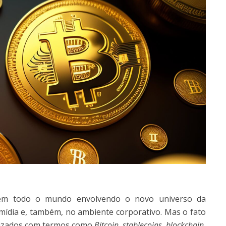
o em todo o mundo envolvendo o novo universo da
mídia e, também, no ambiente corporativo. Mas o fato
arizados com termos como
Bitcoin, stablecoins, blockchain,