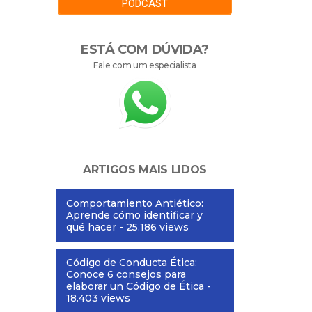
PODCAST
ESTÁ COM DÚVIDA?
Fale com um especialista
ARTIGOS MAIS LIDOS
Comportamiento Antiético:
Aprende cómo identificar y
qué hacer
- 25.186 views
Código de Conducta Ética:
Conoce 6 consejos para
elaborar un Código de Ética
-
18.403 views