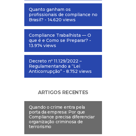
Quanto ganham os
profissionais de compliance no
Brasil?
- 14.620 views
Compliance Trabalhista — O
que é e Como se Preparar?
-
13.974 views
Decreto nº 11.129/2022 –
Regulamentando a “Lei
Anticorrupção”
- 8.752 views
ARTIGOS RECENTES
Quando o crime entra pela
porta da empresa: Por que
Compliance precisa diferenciar
organização criminosa de
terrorismo