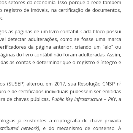
dos setores da economia. Isso porque a rede também
o registro de imóveis, na certificação de documentos,
c.
gos às páginas de um livro contábil. Cada bloco possui
vel detectar adulterações, como se fosse uma marca
erificadores da página anterior, criando um “elo” ou
páginas do livro contábil não foram adulteradas. Assim,
odas as contas e determinar que o registro é íntegro e
dos (SUSEP) alterou, em 2017, sua Resolução CNSP nº
uro e de certificados individuais pudessem ser emitidas
ura de chaves públicas,
Public Key Infrastructure – PKY
, a
ogias já existentes: a criptografia de chave privada
istributed network)
, e do mecanismo de consenso. A