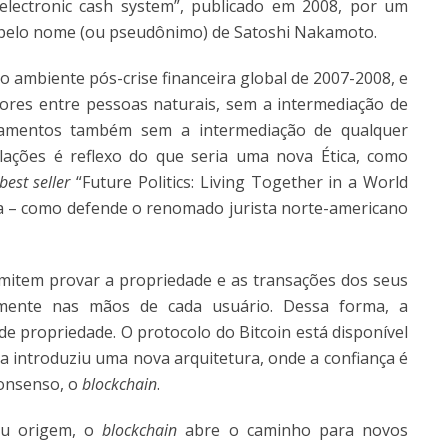
 electronic cash system”, publicado em 2008, por um
 pelo nome (ou pseudônimo) de Satoshi Nakamoto.
o ambiente pós-crise financeira global de 2007-2008, e
alores entre pessoas naturais, sem a intermediação de
agamentos também sem a intermediação de qualquer
elações é reflexo do que seria uma nova Ética, como
best seller
“Future Politics: Living Together in a World
 – como defende o renomado jurista norte-americano
mitem provar a propriedade e as transações dos seus
almente nas mãos de cada usuário. Dessa forma, a
 de propriedade. O protocolo do Bitcoin está disponível
da introduziu uma nova arquitetura, onde a confiança é
consenso, o
blockchain
.
eu origem, o
blockchain
abre o caminho para novos