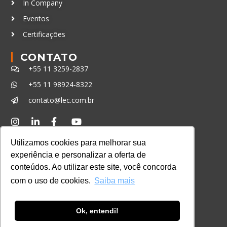
In Company
Eventos
Certificações
CONTATO
+55 11 3259-2837
+55 11 98924-8322
contato@lec.com.br
Ferramenta Antifraude
Utilizamos cookies para melhorar sua
Consulte aqui o cadastro da Instituição no
experiência e personalizar a oferta de
Sistema e-MEC
conteúdos. Ao utilizar este site, você concorda
com o uso de cookies.
Saiba mais
Ok, entendi!