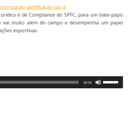
icorrupcao-certificacao-cpc-a
 Jurídico e de Compliance do SPFC, para um bate-papo
te vai muito além do campo e desempenha um papel
ções esportivas.
Use
00:00
as
setas
para
cima
ou
para
baixo