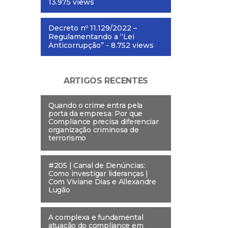
13.975 views
Decreto nº 11.129/2022 –
Regulamentando a “Lei
Anticorrupção”
- 8.752 views
ARTIGOS RECENTES
Quando o crime entra pela
porta da empresa: Por que
Compliance precisa diferenciar
organização criminosa de
terrorismo
#205 | Canal de Denúncias:
Como investigar lideranças |
Com Viviane Dias e Allexandre
Lugão
A complexa e fundamental
atuação do compliance em