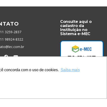
Consulte aqui o
NTATO
cadastro da
Instituição no
 11 3259-2837
Sistema e-MEC
 11 98924-8322
tato@lec.com.br
menta Antifraude
você concorda com o uso de cookies.
Saiba mais
Acesse Já!