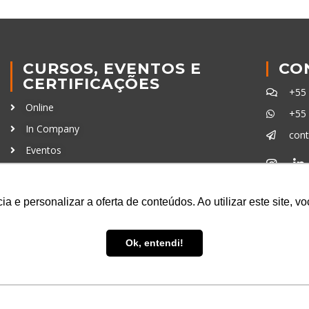
CURSOS, EVENTOS E
CO
CERTIFICAÇÕES
+55
Online
+55
In Company
con
Eventos
Certificações
Ferra
a e personalizar a oferta de conteúdos. Ao utilizar este site, 
Ok, entendi!