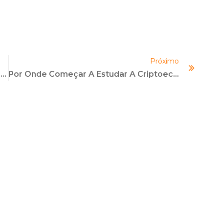
para
aumentar
ou
diminuir
Próximo
o
Combate À Corrupção Empresarial Argentina
Por Onde Começar A Estudar A Criptoeconomia?
volume.