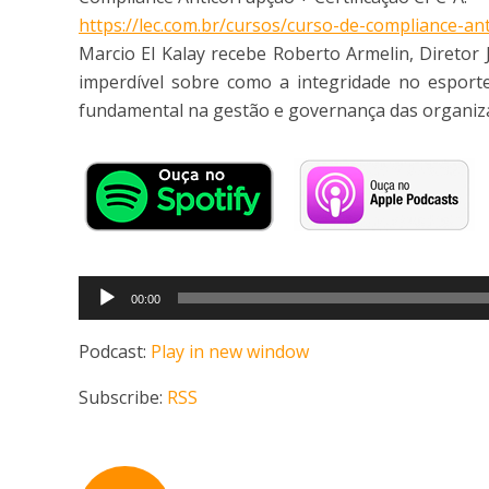
https://lec.com.br/cursos/curso-de-compliance-ant
Marcio El Kalay recebe Roberto Armelin, Diretor
imperdível sobre como a integridade no espor
fundamental na gestão e governança das organiza
Tocador
00:00
de
áudio
Podcast:
Play in new window
Subscribe:
RSS