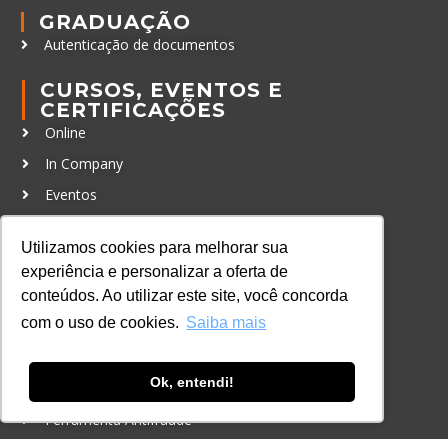
GRADUAÇÃO
Autenticação de documentos
CURSOS, EVENTOS E
CERTIFICAÇÕES
Online
In Company
Eventos
Certificações
Utilizamos cookies para melhorar sua
CONTATO
experiência e personalizar a oferta de
+55 11 3259-2837
conteúdos. Ao utilizar este site, você concorda
com o uso de cookies.
Saiba mais
+55 11 98924-8322
contato@lec.com.br
Ok, entendi!
Ferramenta Antifraude