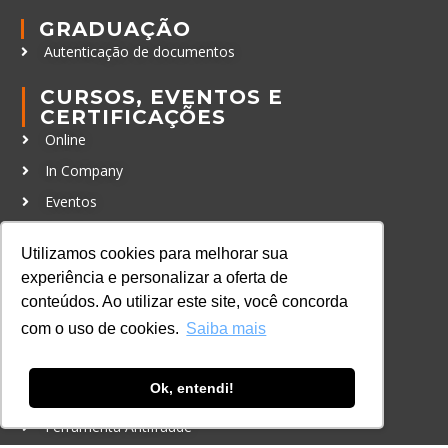
GRADUAÇÃO
Autenticação de documentos
CURSOS, EVENTOS E
CERTIFICAÇÕES
Online
In Company
Eventos
Certificações
Utilizamos cookies para melhorar sua
CONTATO
experiência e personalizar a oferta de
+55 11 3259-2837
conteúdos. Ao utilizar este site, você concorda
com o uso de cookies.
Saiba mais
+55 11 98924-8322
contato@lec.com.br
Ok, entendi!
Ferramenta Antifraude