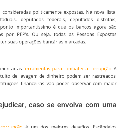
onsideradas politicamente expostas. Na nova lista,
aduais, deputados federais, deputados distritais,
o ponto importantíssimo é que os bancos agora são
das por PEP’s. Ou seja, todas as Pessoas Expostas
o ter suas operações bancárias marcadas.
umentar as
ferramentas para combater a corrupção
. A
uito de lavagem de dinheiro podem ser rastreados.
nstituições financeiras vão poder observar com maior
judicar, caso se envolva com uma
corrupção
é um dos maiores desafios. Escândalos