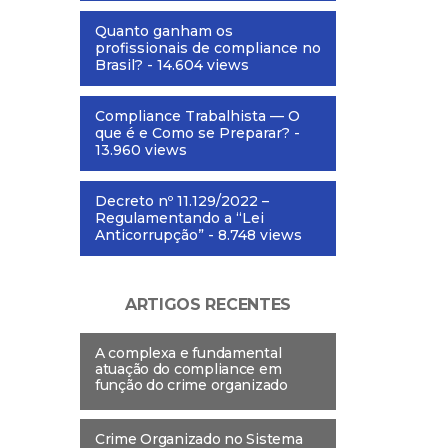
Quanto ganham os
profissionais de compliance no
Brasil?
- 14.604 views
Compliance Trabalhista — O
que é e Como se Preparar?
-
13.960 views
Decreto nº 11.129/2022 –
Regulamentando a “Lei
Anticorrupção”
- 8.748 views
ARTIGOS RECENTES
A complexa e fundamental
atuação do compliance em
função do crime organizado
Crime Organizado no Sistema