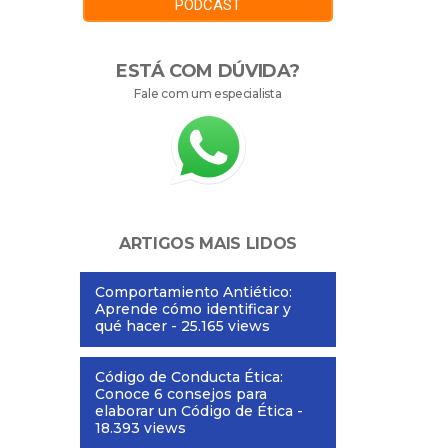
PODCAST
ESTÁ COM DÚVIDA?
Fale com um especialista
ARTIGOS MAIS LIDOS
Comportamiento Antiético:
Aprende cómo identificar y
qué hacer
- 25.165 views
Código de Conducta Ética:
Conoce 6 consejos para
elaborar un Código de Ética
-
18.393 views