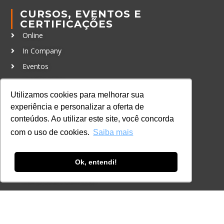
CURSOS, EVENTOS E
CERTIFICAÇÕES
Online
In Company
Eventos
Certificações
Utilizamos cookies para melhorar sua
CONTATO
experiência e personalizar a oferta de
+55 11 3259-2837
conteúdos. Ao utilizar este site, você concorda
+55 11 98924-8322
com o uso de cookies.
Saiba mais
contato@lec.com.br
Ok, entendi!
Ferramenta Antifraude
Consulte aqui o cadastro da Instituição no
Sistema e-MEC