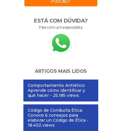
PODCAST
ESTÁ COM DÚVIDA?
Fale com um especialista
ARTIGOS MAIS LIDOS
Comportamiento Antiético:
Aprende cómo identificar y
qué hacer
- 25.185 views
Código de Conducta Ética:
Conoce 6 consejos para
elaborar un Código de Ética
-
18.402 views