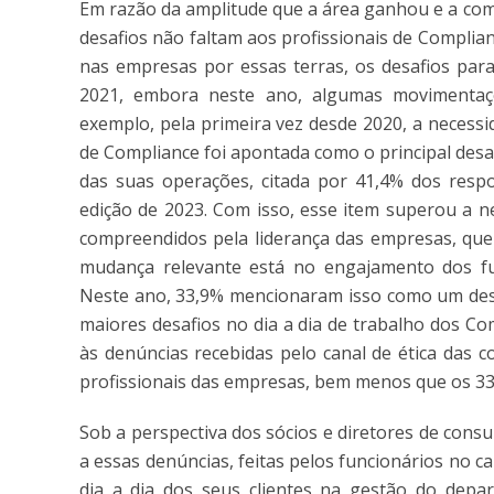
Em razão da amplitude que a área ganhou e a comp
desafios não faltam aos profissionais de Complian
nas empresas por essas terras, os desafios par
2021, embora neste ano, algumas movimentaç
exemplo, pela primeira vez desde 2020, a necess
de Compliance foi apontada como o principal desa
das suas operações, citada por 41,4% dos res
edição de 2023. Com isso, esse item superou a n
compreendidos pela liderança das empresas, que
mudança relevante está no engajamento dos f
Neste ano, 33,9% mencionaram isso como um desaf
maiores desafios no dia a dia de trabalho dos Co
às denúncias recebidas pelo canal de ética das 
profissionais das empresas, bem menos que os 33
Sob a perspectiva dos sócios e diretores de consul
a essas denúncias, feitas pelos funcionários no 
dia a dia dos seus clientes na gestão do dep