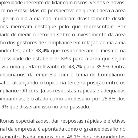
lexidade inerente de lidar com riscos, velhos e novos,
ce no Brasil. Mas da perspectiva de quem lidera a área
a gerir o dia a dia não mudaram drasticamente desde
ões mereçam destaque pelo que representam. Por
idade de medir o retorno sobre o investimento da área
fio dos gestores de Compliance em relação ao dia a dia
pondentes, ante 38,4% que responderam o mesmo na
ecessidade de estabelecer KPIs para a área que sejam
 viu uma queda relevante de 43,7% para 35,9%. Outra
uncionários da empresa com o tema de Compliance.
io, alcançando o tópico na terceira posição entre os
mpliance Officers. Já as respostas rápidas e adequadas
companhias, é tratado como um desafio por 25,8% dos
,9% que disseram isso no ano passado.
torias especializadas, dar respostas rápidas e efetivas
canal da empresa, é apontada como o grande desafio no
artamento. Nada menos que 48,1% dos respondentes