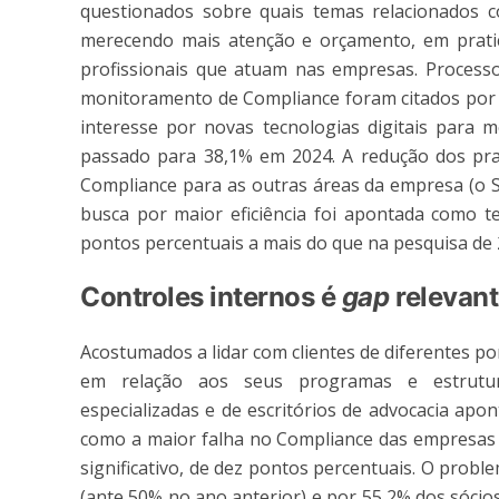
questionados sobre quais temas relacionados 
merecendo mais atenção e orçamento, em prat
profissionais que atuam nas empresas. Processos
monitoramento de Compliance foram citados por 
interesse por novas tecnologias digitais para
passado para 38,1% em 2024. A redução dos praz
Compliance para as outras áreas da empresa (o S
busca por maior eficiência foi apontada como 
pontos percentuais a mais do que na pesquisa de 
Controles internos é
gap
relevan
Acostumados a lidar com clientes de diferentes po
em relação aos seus programas e estrutura
especializadas e de escritórios de advocacia apo
como a maior falha no Compliance das empresas 
significativo, de dez pontos percentuais. O probl
(ante 50% no ano anterior) e por 55,2% dos sócios