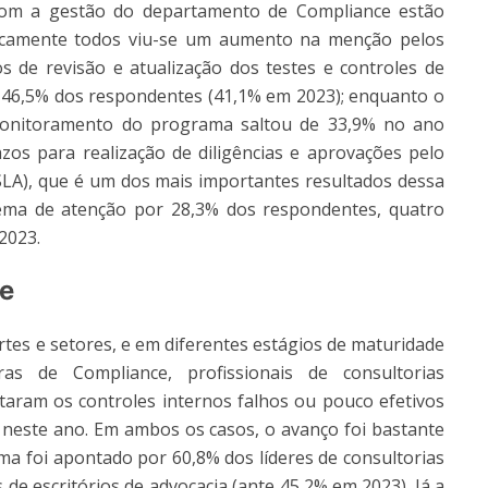
com a gestão do departamento de Compliance estão
icamente todos viu-se um aumento na menção pelos
 de revisão e atualização dos testes e controles de
46,5% dos respondentes (41,1% em 2023); enquanto o
 monitoramento do programa saltou de 33,9% no ano
os para realização de diligências e aprovações pelo
LA), que é um dos mais importantes resultados dessa
tema de atenção por 28,3% dos respondentes, quatro
2023.
te
rtes e setores, e em diferentes estágios de maturidade
s de Compliance, profissionais de consultorias
ntaram os controles internos falhos ou pouco efetivos
neste ano. Em ambos os casos, o avanço foi bastante
ema foi apontado por 60,8% dos líderes de consultorias
 de escritórios de advocacia (ante 45,2% em 2023). Já a