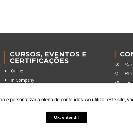
CURSOS, EVENTOS E
CO
CERTIFICAÇÕES
+55
Online
+55
In Company
con
Eventos
Certificações
a e personalizar a oferta de conteúdos. Ao utilizar este site, 
Ferra
Ok, entendi!