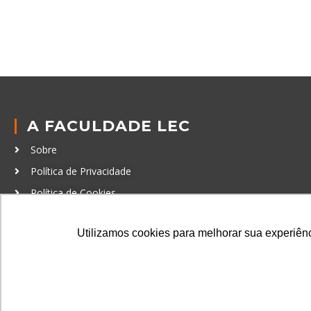
A FACULDADE LEC
Sobre
Política de Privacidade
Política de Cookies
Código de Conduta
Utilizamos cookies para melhorar sua experiênci
Política Anticorrupção
GRADUAÇÃO
Autenticação de documentos