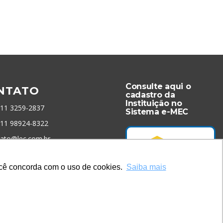
Consulte aqui o
NTATO
cadastro da
Instituição no
 11 3259-2837
Sistema e-MEC
 11 98924-8322
tato@lec.com.br
você concorda com o uso de cookies.
Saiba mais
menta Antifraude