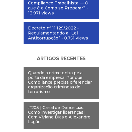
Compliance Trabalhista — O
que é e Como se Preparar?
-
13.971 views
Decreto nº 11.129/2022 –
Regulamentando a “Lei
Anticorrupção”
- 8.751 views
ARTIGOS RECENTES
Quando o crime entra pela
porta da empresa: Por que
Compliance precisa diferenciar
organização criminosa de
terrorismo
#205 | Canal de Denúncias:
Como investigar lideranças |
Com Viviane Dias e Allexandre
Lugão