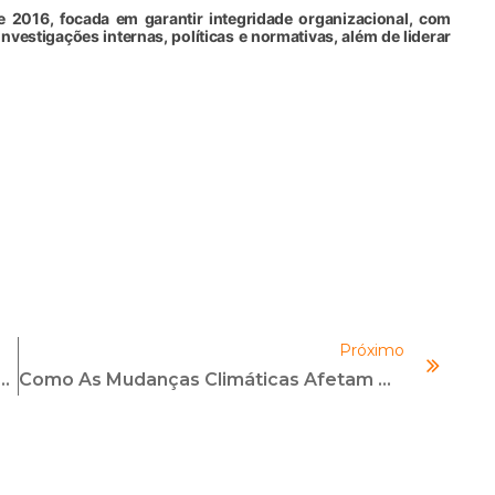
e 2016, focada em garantir integridade organizacional, com
vestigações internas, políticas e normativas, além de liderar
Próximo
s Dos Compliance Officers Hoje
Como As Mudanças Climáticas Afetam O Seu Negócio