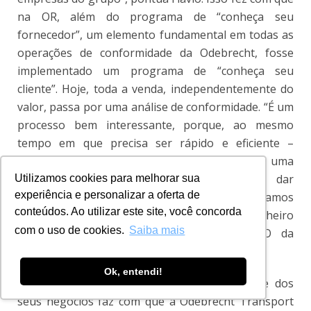
na OR, além do programa de “conheça seu
fornecedor”, um elemento fundamental em todas as
operações de conformidade da Odebrecht, fosse
implementado um programa de “conheça seu
cliente”. Hoje, toda a venda, independentemente do
valor, passa por uma análise de conformidade. “É um
processo bem interessante, porque, ao mesmo
tempo em que precisa ser rápido e eficiente –
porque eu não posso perder uma venda por uma
ineficiência na minha área –, eu preciso dar
Utilizamos cookies para melhorar sua
experiência e personalizar a oferta de
segurança para a empresa que nós estamos
conteúdos. Ao utilizar este site, você concorda
negociando com alguém que não irá lavar dinheiro
com o uso de cookies.
Saiba mais
usando a nossa operação”, explica o CCO da
construtora imobiliária.
Ok, entendi!
A peculiaridade da composição da empresa e dos
seus negócios faz com que a Odebrecht Transport