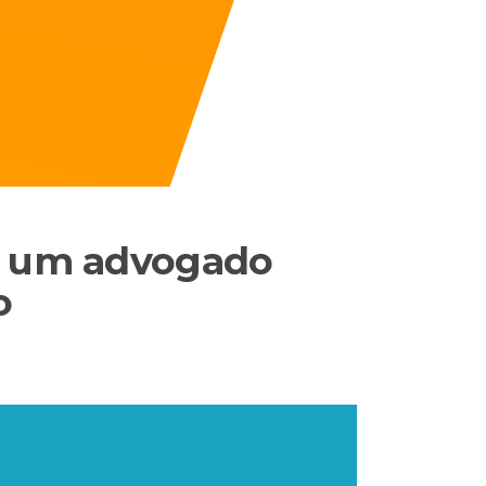
r um advogado
o