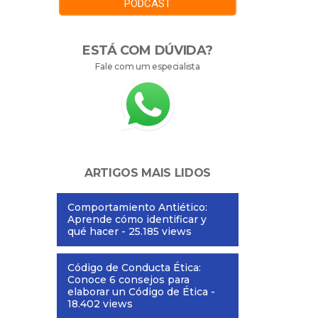
PODCAST
ESTÁ COM DÚVIDA?
Fale com um especialista
ARTIGOS MAIS LIDOS
Comportamiento Antiético:
Aprende cómo identificar y
qué hacer
- 25.185 views
Código de Conducta Ética:
Conoce 6 consejos para
elaborar un Código de Ética
-
18.402 views