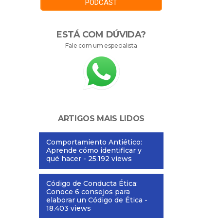
PODCAST
ESTÁ COM DÚVIDA?
Fale com um especialista
ARTIGOS MAIS LIDOS
Comportamiento Antiético:
Aprende cómo identificar y
qué hacer
- 25.192 views
Código de Conducta Ética:
Conoce 6 consejos para
elaborar un Código de Ética
-
18.403 views