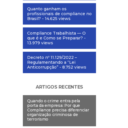
Quanto ganham os
profissionais de compliance no
Brasil?
- 14.625 views
Compliance Trabalhista — O
que é e Como se Preparar?
-
13.979 views
Decreto nº 11.129/2022 –
Regulamentando a “Lei
Anticorrupção”
- 8.752 views
ARTIGOS RECENTES
Quando o crime entra pela
porta da empresa: Por que
Compliance precisa diferenciar
organização criminosa de
terrorismo