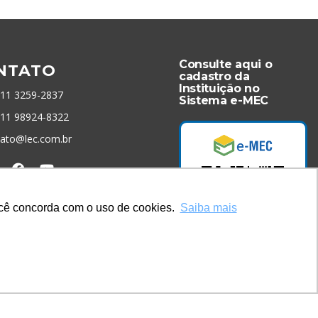
Consulte aqui o
NTATO
cadastro da
Instituição no
 11 3259-2837
Sistema e-MEC
 11 98924-8322
tato@lec.com.br
menta Antifraude
você concorda com o uso de cookies.
Saiba mais
Acesse Já!