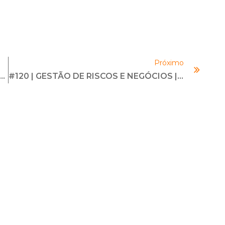
para
aumentar
ou
diminuir
Próximo
o
 Mercado De Compliance Atual Necessita?
#120 | GESTÃO DE RISCOS E NEGÓCIOS | Com Leonardo Tadeu
volume.