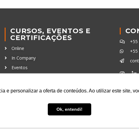
CURSOS, EVENTOS E
CO
CERTIFICAÇÕES
+55
Online
+55
In Company
con
Eventos
Certificações
Ferra
a e personalizar a oferta de conteúdos. Ao utilizar este site, 
Ok, entendi!