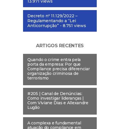
13.971 views
Decreto nº 11.129/2022 –
Regulamentando a “Lei
Anticorrupção”
- 8.751 views
ARTIGOS RECENTES
Quando o crime entra pela
porta da empresa: Por que
Compliance precisa diferenciar
organização criminosa de
terrorismo
#205 | Canal de Denúncias:
Como investigar lideranças |
Com Viviane Dias e Allexandre
Lugão
A complexa e fundamental
atuação do compliance em