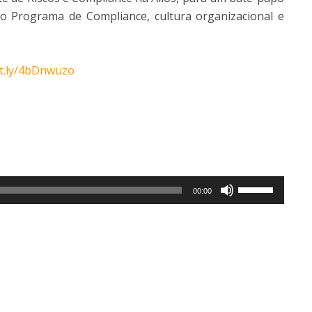
o Programa de Compliance, cultura organizacional e
it.ly/4bDnwuzo
Use
00:00
as
setas
para
cima
ou
para
baixo