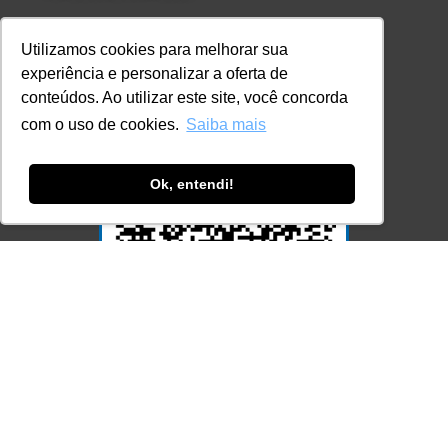
Consulte aqui o cadastro da Instituição no
Sistema e-MEC
Utilizamos cookies para melhorar sua
experiência e personalizar a oferta de
conteúdos. Ao utilizar este site, você concorda
com o uso de cookies.
Saiba mais
Ok, entendi!
Acesse Já!