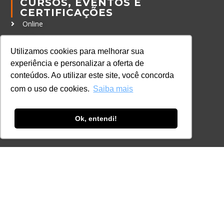
CURSOS, EVENTOS E
CERTIFICAÇÕES
Online
In Company
Utilizamos cookies para melhorar sua
Eventos
experiência e personalizar a oferta de
Certificações
conteúdos. Ao utilizar este site, você concorda
com o uso de cookies.
Saiba mais
CONTATO
+55 11 3259-2837
Ok, entendi!
+55 11 98924-8322
contato@lec.com.br
Ferramenta Antifraude
Consulte aqui o cadastro da Instituição no
Sistema e-MEC