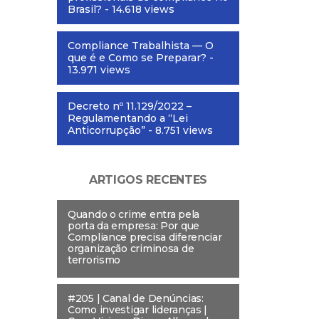
Brasil?
- 14.618 views
Compliance Trabalhista — O
que é e Como se Preparar?
-
13.971 views
Decreto nº 11.129/2022 –
Regulamentando a “Lei
Anticorrupção”
- 8.751 views
ARTIGOS RECENTES
Quando o crime entra pela
porta da empresa: Por que
Compliance precisa diferenciar
organização criminosa de
terrorismo
#205 | Canal de Denúncias:
Como investigar lideranças |