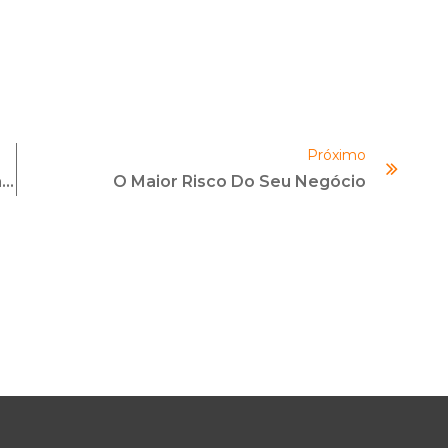
Próximo
Como Planejar Uma Carreira Em Compliance De Sucesso Para 2025
O Maior Risco Do Seu Negócio