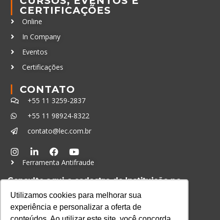
CURSOS, EVENTOS E
CERTIFICAÇÕES
Online
In Company
Eventos
Certificações
CONTATO
+55 11 3259-2837
+55 11 98924-8322
contato@lec.com.br
Ferramenta Antifraude
Consulte aqui o cadastro da Instituição no
Sistema e-MEC
Utilizamos cookies para melhorar sua
experiência e personalizar a oferta de
conteúdos. Ao utilizar este site, você concorda