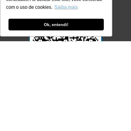
com o uso de cookies.
Saiba mais
Ok, entendi!
Acesse Já!
© LEC - Todos os direitos reservados.
| LEC Educação e Pesquisa LTDA
- CNPJ: 16.457.791/0001-13