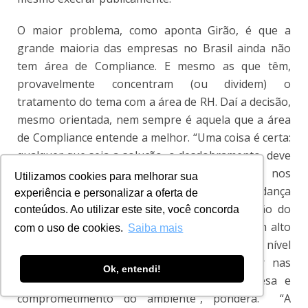
O maior problema, como aponta Girão, é que a
grande maioria das empresas no Brasil ainda não
tem área de Compliance. E mesmo as que têm,
provavelmente concentram (ou dividem) o
tratamento do tema com a área de RH. Daí a decisão,
mesmo orientada, nem sempre é aquela que a área
de Compliance entende a melhor. “Uma coisa é certa:
qualquer que seja a solução, o desdobramento, deve
ser único. Deve existir uma uniformização nos
Utilizamos cookies para melhorar sua
procedimentos e não haver flexibilidade ou mudança
experiência e personalizar a oferta de
de atitude a depender do cargo ou da posição do
conteúdos. Ao utilizar este site, você concorda
assediador ou da vítima. Se o assediador é um alto
com o uso de cookies.
Saiba mais
executivo ou um par/colega de mesmo nível
hierárquico da vítima, isso não deve afetar nas
Ok, entendi!
decisões, sob pena de descrédito da empresa e
comprometimento do ambiente”, pondera. “A