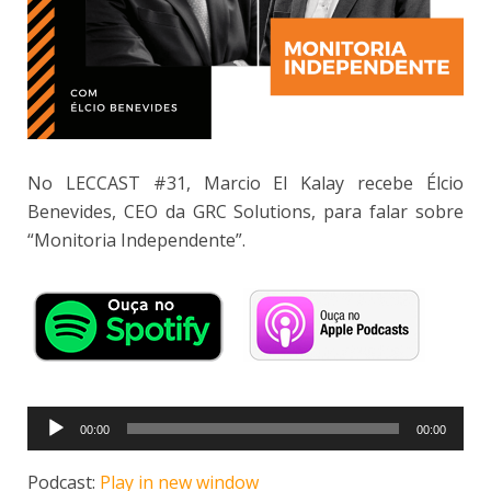
No LECCAST #31, Marcio El Kalay recebe Élcio
Benevides, CEO da GRC Solutions, para falar sobre
“Monitoria Independente”.
Tocador
00:00
00:00
de
áudio
Podcast:
Play in new window