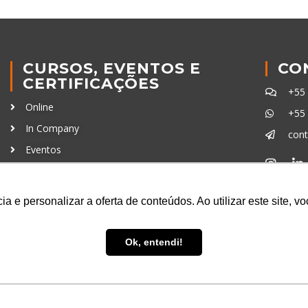
CURSOS, EVENTOS E
CO
CERTIFICAÇÕES
+55
Online
+55
In Company
con
Eventos
Certificações
Ferra
a e personalizar a oferta de conteúdos. Ao utilizar este site, 
Ok, entendi!