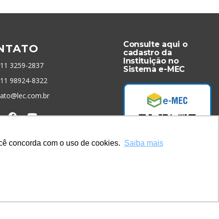
Consulte aqui o
NTATO
cadastro da
Instituição no
 11 3259-2837
Sistema e-MEC
 11 98924-8322
tato@lec.com.br
menta Antifraude
você concorda com o uso de cookies.
Saiba mais
Acesse Já!