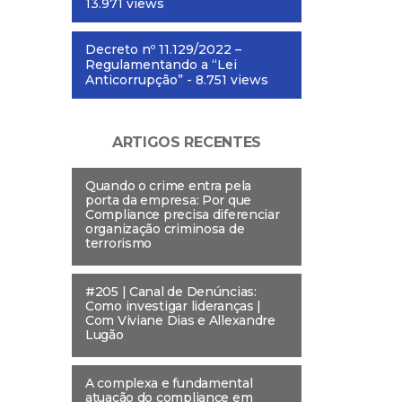
13.971 views
Decreto nº 11.129/2022 –
Regulamentando a “Lei
Anticorrupção”
- 8.751 views
ARTIGOS RECENTES
Quando o crime entra pela
porta da empresa: Por que
Compliance precisa diferenciar
organização criminosa de
terrorismo
#205 | Canal de Denúncias:
Como investigar lideranças |
Com Viviane Dias e Allexandre
Lugão
A complexa e fundamental
atuação do compliance em