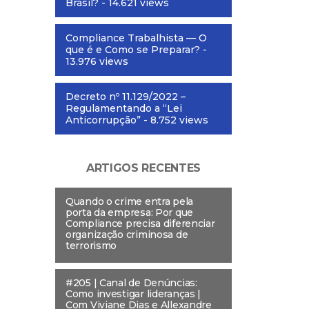
Brasil?
- 14.621 views
Compliance Trabalhista — O
que é e Como se Preparar?
-
13.976 views
Decreto nº 11.129/2022 –
Regulamentando a “Lei
Anticorrupção”
- 8.752 views
ARTIGOS RECENTES
Quando o crime entra pela
porta da empresa: Por que
Compliance precisa diferenciar
organização criminosa de
terrorismo
#205 | Canal de Denúncias:
Como investigar lideranças |
Com Viviane Dias e Allexandre