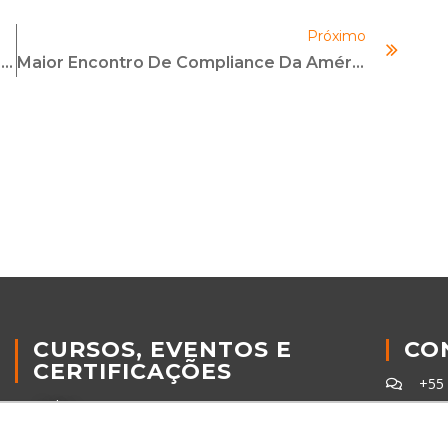
Próximo
[Revista LEC] Canal De Denúncia: Janela Da Alma Do Negócio
Maior Encontro De Compliance Da América Latina
CURSOS, EVENTOS E
CO
CERTIFICAÇÕES
+55
Online
+55
In Company
con