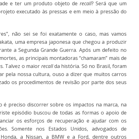
idade e ter um produto objeto de
recall
? Será que um
rojeto executado às pressas e em meio à pressão do
es”, não sei se foi exatamente o caso, mas vamos
akata, uma empresa japonesa que chegou a produzir
urante a Segunda Grande Guerra. Após um defeito no
ortes, as principais montadoras “chamaram” mais de
as. Talvez o maior
recall
da história. Só no Brasil, foram
ar pela nossa cultura, ouso a dizer que muitos carros
zado os procedimentos de revisão por parte dos seus
o é preciso discorrer sobre os impactos na marca, na
iste episódio buscou de todas as formas o apoio de
anciar os esforços de recuperação e ajudar com os
ações. Somente nos Estados Unidos, advogados de
a Honda, a Nissan, a BMW e a Ford, dentre outros