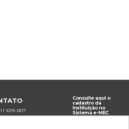
Consulte aqui o
NTATO
cadastro da
Instituição no
 11 3259-2837
Sistema e-MEC
 11 98924-8322
tato@lec.com.br