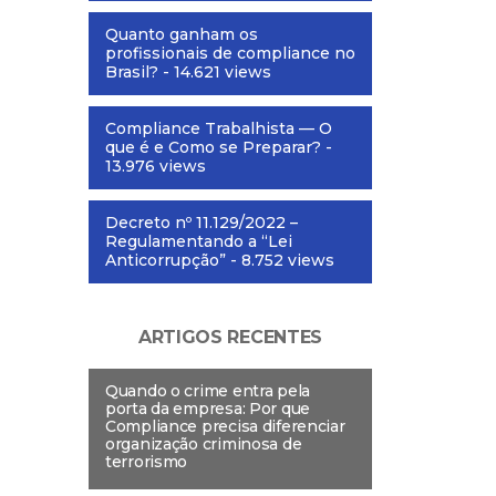
Quanto ganham os
profissionais de compliance no
Brasil?
- 14.621 views
Compliance Trabalhista — O
que é e Como se Preparar?
-
13.976 views
Decreto nº 11.129/2022 –
Regulamentando a “Lei
Anticorrupção”
- 8.752 views
ARTIGOS RECENTES
Quando o crime entra pela
porta da empresa: Por que
Compliance precisa diferenciar
organização criminosa de
terrorismo