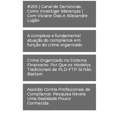
#205 | Canal de Denúncias:
Como investigar lideranças |
Com Viviane Dias e Allexandre
Lugão
A complexa e fundamental
atuação do compliance em
função do crime organizado
Crime Organizado no Sistema
Financeiro: Por Que os Modelos
Tradicionais de PLD-FTP Já Não
Bastam
Assédio Contra Profissionais de
Compliance: Pesquisa Revela
Uma Realidade Pouco
Conhecida