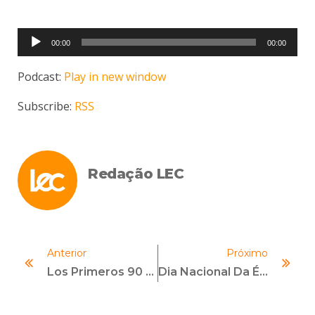
Tocador
00:00
00:00
de
áudio
Podcast:
Play in new window
Subscribe:
RSS
Redação LEC
Anterior
Próximo
Los Primeros 90 Días: Lo Que Los Responsables De Cumplimiento Hacen Mal Y Cómo Impacta Al Programa
Dia Nacional Da Ética: Uma Reflexão Necessária Para Fortalecer Relações De Confiança