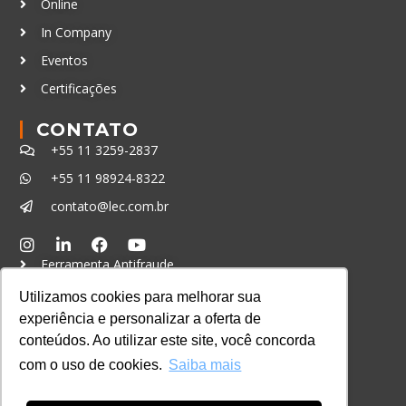
Online
In Company
Eventos
Certificações
CONTATO
+55 11 3259-2837
+55 11 98924-8322
contato@lec.com.br
Ferramenta Antifraude
Consulte aqui o cadastro da Instituição no
Utilizamos cookies para melhorar sua
Sistema e-MEC
experiência e personalizar a oferta de
conteúdos. Ao utilizar este site, você concorda
com o uso de cookies.
Saiba mais