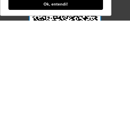
Ok, entendi!
Acesse Já!
© LEC - Todos os direitos reservados.
| LEC Educação e Pesquisa LTDA
- CNPJ: 16.457.791/0001-13
* Site by
Mamutt Design