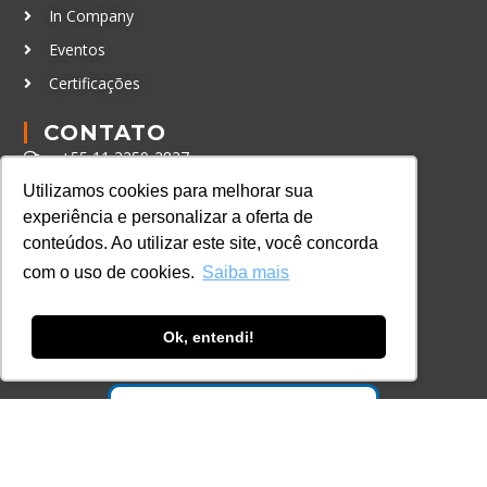
In Company
Eventos
Certificações
CONTATO
+55 11 3259-2837
+55 11 98924-8322
Utilizamos cookies para melhorar sua
experiência e personalizar a oferta de
contato@lec.com.br
conteúdos. Ao utilizar este site, você concorda
com o uso de cookies.
Saiba mais
Ferramenta Antifraude
Consulte aqui o cadastro da Instituição no
Ok, entendi!
Sistema e-MEC