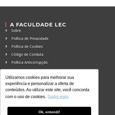
A FACULDADE LEC
Sobre
Política de Privacidade
Política de Cookies
Código de Conduta
Política Anticorrupção
GRADUAÇÃO
Utilizamos cookies para melhorar sua
Autenticação de documentos
experiência e personalizar a oferta de
conteúdos. Ao utilizar este site, você concorda
CURSOS, EVENTOS E
com o uso de cookies.
Saiba mais
CERTIFICAÇÕES
Online
In Company
Ok, entendi!